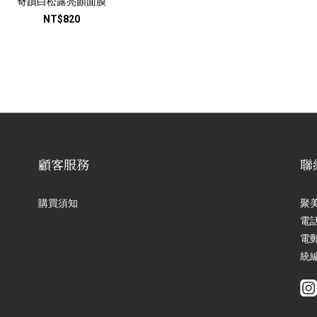
奇蹟白松露亮顏面膜
NT$820
顧客服務
聯
購買須知
聚
電話
電郵
統編