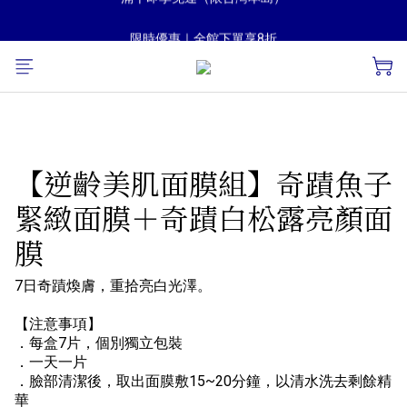
滿千即享免運（限台灣本島）
限時優惠｜全館下單享8折
滿千即享免運（限台灣本島）
【逆齡美肌面膜組】奇蹟魚子
緊緻面膜＋奇蹟白松露亮顏面
膜
7日奇蹟煥膚，重拾亮白光澤。
【注意事項】
．每盒7片，個別獨立包裝
．一天一片
．臉部清潔後，取出面膜敷15~20分鐘，以清水洗去剩餘精
華