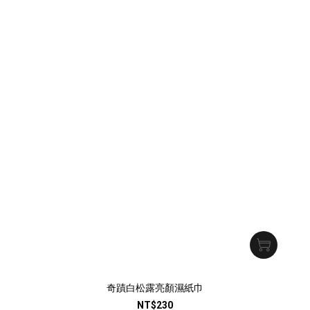
奇蹟白松露亮顏濕紙巾
NT$230